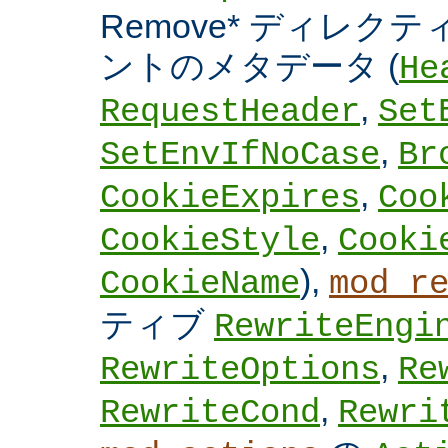
Remove* ディレクテ
ントのメタデータ (
He
,
RequestHeader
Set
,
SetEnvIfNoCase
Br
,
CookieExpires
Coo
,
CookieStyle
Cooki
),
CookieName
mod_r
ティブ
RewriteEngi
,
RewriteOptions
Re
,
RewriteCond
Rewri