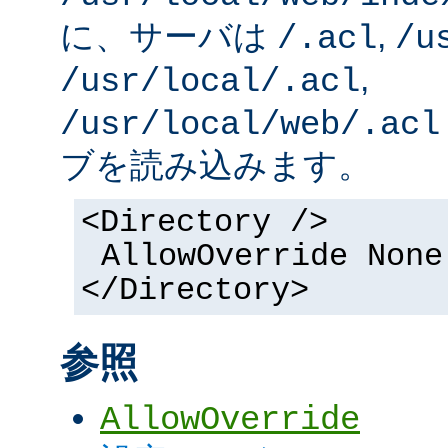
に、サーバは
,
/.acl
/u
,
/usr/local/.acl
/usr/local/web/.acl
ブを読み込みます。
<Directory />
AllowOverride None
</Directory>
参照
AllowOverride