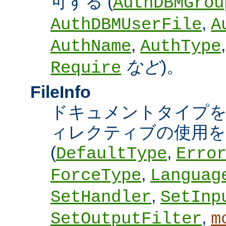
可する (
AuthDBMGrou
,
AuthDBMUserFile
A
,
AuthName
AuthType
など
)。
Require
FileInfo
ドキュメントタイプ
ィレクティブの使用を
(
,
DefaultType
Erro
,
ForceType
Languag
,
SetHandler
SetInp
,
SetOutputFilter
m