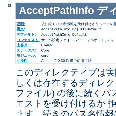
AcceptPathInfo
デ
説明:
後に続くパス名情報を受け付けるリソースの
構文:
AcceptPathInfo On|Off|Default
デフォルト:
AcceptPathInfo Default
コンテキスト:
サーバ設定ファイル, バーチャルホスト, ディレクトリ
上書き:
FileInfo
ステータス:
Core
モジュール:
core
互換性:
Apache 2.0.30 以降で使用可能
このディレクティブは実
しくは存在するディレク
ファイル) の後に続く
エストを受け付けるか 
ます。続きのパス名情報