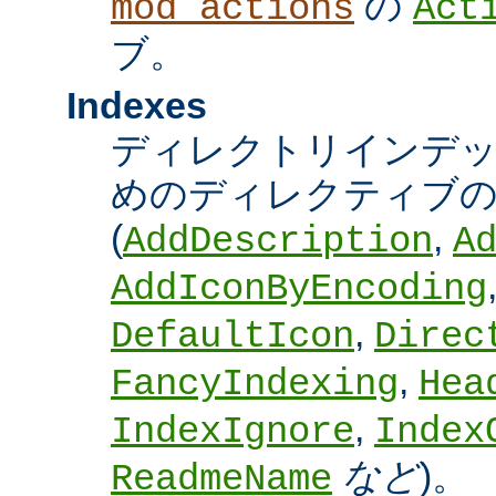
の
mod_actions
Act
ブ。
Indexes
ディレクトリインデ
めのディレクティブの
(
,
AddDescription
A
AddIconByEncoding
,
DefaultIcon
Direc
,
FancyIndexing
Hea
,
IndexIgnore
Index
など
)。
ReadmeName