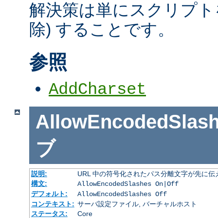
解決策は単にスクリプトを
除) することです。
参照
AddCharset
AllowEncodedSlas
ブ
説明:
URL 中の符号化されたパス分離文字が先に
構文:
AllowEncodedSlashes On|Off
デフォルト:
AllowEncodedSlashes Off
コンテキスト:
サーバ設定ファイル, バーチャルホスト
ステータス:
Core