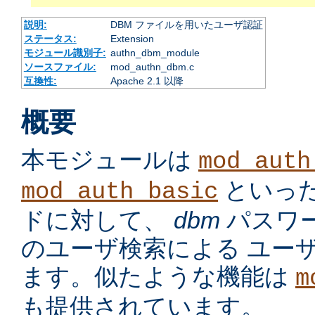
説明:
DBM ファイルを用いたユーザ認証
ステータス:
Extension
モジュール識別子:
authn_dbm_module
ソースファイル:
mod_authn_dbm.c
互換性:
Apache 2.1 以降
概要
本モジュールは
mod_auth
といっ
mod_auth_basic
ドに対して、
dbm
パスワ
のユーザ検索による ユー
ます。似たような機能は
m
も提供されています。