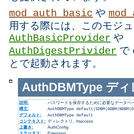
や
mod_auth_basic
mod_
用する際には、このモジュ
や
AuthBasicProvider
で
AuthDigestPrivider
とで起動されます。
AuthDBMType
ディ
説明:
パスワードを保存するために必要なデータベー
構文:
AuthDBMType default|SDBM|GDBM|NDBM|D
デフォルト:
AuthDBMType default
コンテキスト:
ディレクトリ, .htaccess
上書き:
AuthConfig
ステータス:
Extension