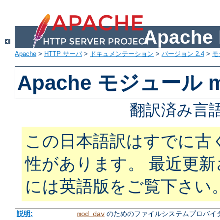
Apach
Apache
>
HTTP サーバ
>
ドキュメンテーション
>
バージョン 2.4
>
モ
Apache モジュール m
翻訳済み言語
この日本語訳はすでに古
性があります。 最近更
には英語版をご覧下さい
説明:
のためのファイルシステムプロバイ
mod_dav