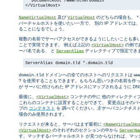
DocumentRoot /www/otherdomain
</VirtualHost>
及び
のどちらの場合も、 *
NameVirtualHost
VirtualHost
バーチャルホストを使いたい一方で、 別の IP アドレスでは
ることになるでしょう。
複数の名前でサーバアクセスができるようにしたいことも多い
ことで実現できます。 例えば上記の
の例で
<VirtualHost>
ーバ名である、 と
ディレクティブで指定でき
ServerAlias
ServerAlias domain.tld *.domain.tld
ドメインへの全てのホストへのリクエストは
domain.tld
ww
? を使用することもできます。もちろん思いつきの名前を作
が サーバに付けられた IP アドレスにマップされるように 
最後に、
コンテナの中に 他のディレクティ
<VirtualHost>
これらのコンテナに設置することができて、 変更点はそのバ
ブの
コンテキスト
を 調べてください。
主サーバコンテキス
場合のみ使用されます。
リクエストが来ると、サーバはまず最初に
<NameVirtualHo
のそれぞれのセクションの中から
<VirtualHost>
ServerNa
す。マッチするバーチャルホスト が見つからなければ、マッチ