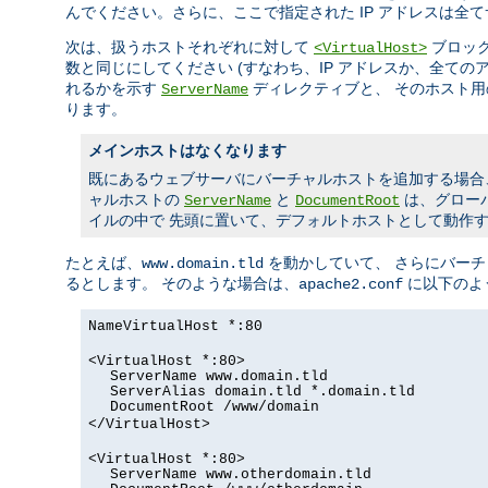
んでください。さらに、ここで指定された IP アドレスは全
次は、扱うホストそれぞれに対して
ブロック
<VirtualHost>
数と同じにしてください (すなわち、IP アドレスか、全て
れるかを示す
ディレクティブと、 そのホスト
ServerName
ります。
メインホストはなくなります
既にあるウェブサーバにバーチャルホストを追加する場合
ャルホストの
と
は、グロー
ServerName
DocumentRoot
イルの中で 先頭に置いて、デフォルトホストとして動作
たとえば、
を動かしていて、 さらにバー
www.domain.tld
るとします。 そのような場合は、
に以下のよ
apache2.conf
NameVirtualHost *:80
<VirtualHost *:80>
ServerName www.domain.tld
ServerAlias domain.tld *.domain.tld
DocumentRoot /www/domain
</VirtualHost>
<VirtualHost *:80>
ServerName www.otherdomain.tld