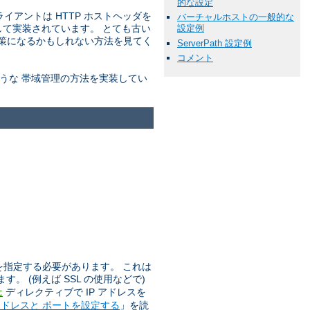
的な設定
アントは HTTP ホストヘッダを
バーチャルホストの一般的な
張として実装されています。 とても古い
設定例
決策になるかもしれない方法を見てく
ServerPath 設定例
コメント
ような 帯域管理の方法を実装してい
 を指定する必要があります。 これは
。 (例えば SSL の使用などで)
ディレクティブで IP アドレスを
t
うアドレスと ポートを設定する
」を読