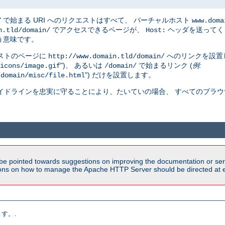
" で始まる URI へのリクエストはすべて、 バーチャルホスト
www.doma
でアクセスできるページが、
ヘッダを送ってく
n.tld/domain/
Host:
う意味です。
ストのページに
へのリンクを設置
http://www.domain.tld/domain/
")、 あるいは
で始まるリンク (
例:
icons/image.gif
/domain/
") だけを設置します。
/domain/misc/file.html
イドラインを忠実に守ることにより、たいていの場合、 すべてのブラウ
be pointed towards suggestions on improving the documentation or ser
tions on how to manage the Apache HTTP Server should be directed at e
す。.