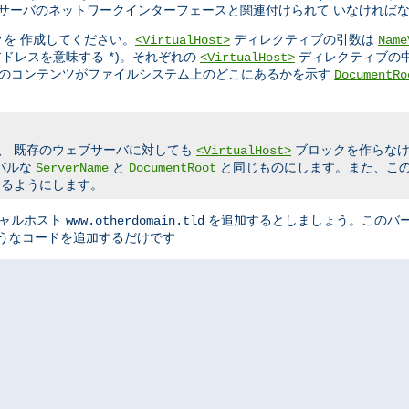
てサーバのネットワークインターフェースと関連付けられて いなければ
を 作成してください。
ディレクティブの引数は
<VirtualHost>
Name
のアドレスを意味する
)。それぞれの
ディレクティブの
*
<VirtualHost>
用のコンテンツがファイルシステム上のどこにあるかを示す
DocumentRo
、 既存のウェブサーバに対しても
ブロックを作らなけ
<VirtualHost>
バルな
と
と同じものにします。また、こ
ServerName
DocumentRoot
するようにします。
チャルホスト
を追加するとしましょう。このバーチ
www.otherdomain.tld
うなコードを追加するだけです