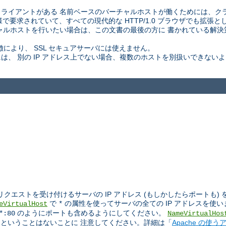
イアントがある 名前ベースのバーチャルホストが働くためには、クライ
の仕様で要求されていて、すべての現代的な HTTP/1.0 ブラウザでも拡
ャルホストを行いたい場合は、この文書の最後の方に 書かれている解
徴により、 SSL セキュアサーバには使えません。
、 別の IP アドレス上でない場合、複数のホストを別扱いできない
エストを受け付けるサーバの IP アドレス (もしかしたらポートも)
で
の属性を使ってサーバの全ての IP アドレスを使います
eVirtualHost
*
のようにポートも含めるようにしてください。
*:80
NameVirtualHos
するということはないことに 注意してください。詳細は「
Apache の使