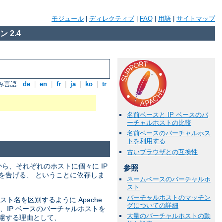
モジュール
|
ディレクティブ
|
FAQ
|
用語
|
サイトマップ
 2.4
み言語:
de
|
en
|
fr
|
ja
|
ko
|
tr
名前ベースと IP ベースのバ
ーチャルホストの比較
名前ベースのバーチャルホス
トを利用する
古いブラウザとの互換性
ら、それぞれのホストに個々に IP
参照
を告げる、 ということに依存しま
ネームベースのバーチャルホ
スト
バーチャルホストのマッチン
ト名を区別するように Apache
グについての詳細
、IP ベースのバーチャルホストを
大量のバーチャルホストの動
考慮する理由として、