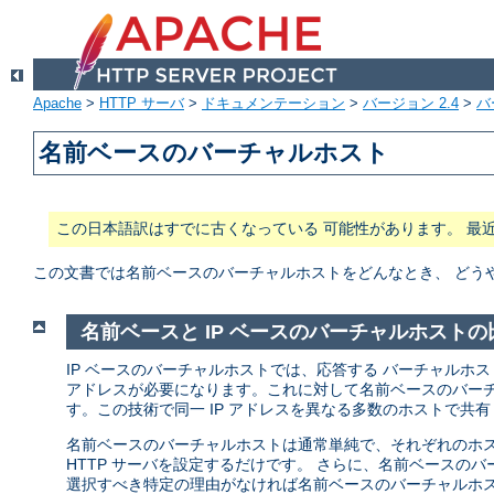
Apache
>
HTTP サーバ
>
ドキュメンテーション
>
バージョン 2.4
>
バ
名前ベースのバーチャルホスト
この日本語訳はすでに古くなっている 可能性があります。 最
この文書では名前ベースのバーチャルホストをどんなとき、 どう
名前ベースと IP ベースのバーチャルホストの
IP ベースのバーチャルホストでは、応答する バーチャルホス
アドレスが必要になります。これに対して名前ベースのバーチャ
す。この技術で同一 IP アドレスを異なる多数のホストで共
名前ベースのバーチャルホストは通常単純で、それぞれのホスト名と
HTTP サーバを設定するだけです。 さらに、名前ベースのバ
選択すべき特定の理由がなければ名前ベースのバーチャルホス