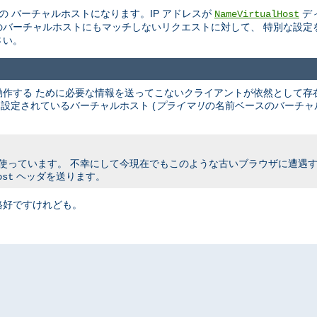
の バーチャルホストになります。IP アドレスが
デ
NameVirtualHost
バーチャルホストにもマッチしないリクエストに対して、 特別な設定
さい。
作する ために必要な情報を送ってこないクライアントが依然として存
に設定されているバーチャルホスト (
プライマリ
の名前ベースのバーチャ
使っています。 不幸にして今現在でもこのような古いブラウザに遭遇す
ヘッダを送ります。
ost
格好ですけれども。