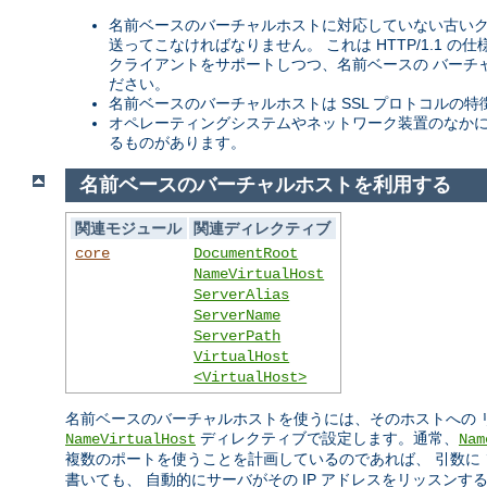
名前ベースのバーチャルホストに対応していない古いクラ
送ってこなければなりません。 これは HTTP/1.1 
クライアントをサポートしつつ、名前ベースの バーチ
ださい。
名前ベースのバーチャルホストは SSL プロトコルの特
オペレーティングシステムやネットワーク装置のなかには
るものがあります。
名前ベースのバーチャルホストを利用する
関連モジュール
関連ディレクティブ
core
DocumentRoot
NameVirtualHost
ServerAlias
ServerName
ServerPath
VirtualHost
<VirtualHost>
名前ベースのバーチャルホストを使うには、そのホストへの リク
ディレクティブで設定します。通常、
NameVirtualHost
Nam
複数のポートを使うことを計画しているのであれば、 引数に
書いても、 自動的にサーバがその IP アドレスをリッスン