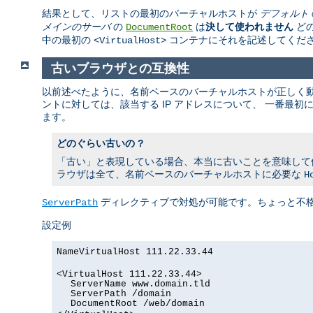
結果として、リストの最初のバーチャルホストが
デフォルト
メインのサーバ
の
は
決して使われません
どの
DocumentRoot
中の最初の
コンテナにそれを記述してくだ
<VirtualHost>
古いブラウザとの互換性
以前述べたように、名前ベースのバーチャルホストが正しく動
ントに対しては、該当する IP アドレスについて、 一番最初
ます。
どのぐらい古いの ?
「古い」と表現している場合、本当に古いことを意味して
ラウザは全て、名前ベースのバーチャルホストに必要な
H
ディレクティブで対処が可能です。ちょっと不
ServerPath
設定例
NameVirtualHost 111.22.33.44
<VirtualHost 111.22.33.44>
ServerName www.domain.tld
ServerPath /domain
DocumentRoot /web/domain