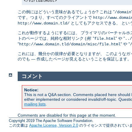
</VirtualHost>
この例にはどういう意味があるでしょうか? これは "
/domain
です。つまり、すべてのクライアントで
http://www.domai
としてもアクセスできる、 とい
http://www.domain.tld/
これが動作するようにするには、 プライマリのバーチャルホ
トのページでは、純粋な相対リンク (
例:
"
" や "
file.html
../
"
" や "
http://www.domain.tld/domain/misc/file.html
これには、幾分かの規律が必要となりますが、 このようなガ
のでも ― 作成したページが見えるということを保証します。
コメント
Notice:
This is not a Q&A section. Comments placed here should 
either implemented or considered invalid/off-topic. Ques
mailing lists
.
Comments are disabled for this page at the moment.
Copyright 2019 The Apache Software Foundation.
この文書は
Apache License, Version 2.0
のライセンスで提供されていま