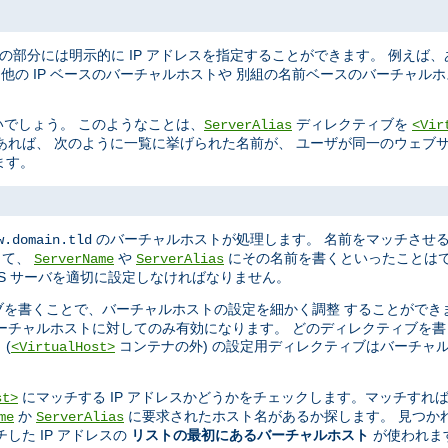
 の部分には明示的に IP アドレスを指定することができます。 例えば、
、他の IP ベースのバーチャルホストや 別組の名前ベースのバーチャル
でしょう。 このようなことは、
ディレクティブを
ServerAlias
<Vir
あれば、 次のように一覧に挙げられた名前が、 ユーザが同一のウェブ
ます。
のバーチャルホストが処理します。 名前をマッチさせる
w.domain.tld
って、
や
にその名前を書くといったことはで
ServerName
ServerAlias
DNS サーバを適切に設定しなければなりません。
ブを書くことで、バーチャルホストの設定を細かく調整 することができ
ーチャルホストに対してのみ有効になります。 どのディレクティブを
ト
(
コンテナの外) の設定用ディレクティブはバーチャ
<VirtualHost>
にマッチする IP アドレスかどうかをチェックします。マッチすれば 
st>
か
に要求されたホスト名があるか探します。 見つか
me
ServerAlias
した IP アドレスの
リストの最初にあるバーチャルホスト
が使われま