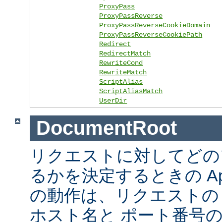
ProxyPass
ProxyPassReverse
ProxyPassReverseCookieDomain
ProxyPassReverseCookiePath
Redirect
RedirectMatch
RewriteCond
RewriteMatch
ScriptAlias
ScriptAliasMatch
UserDir
DocumentRoot
リクエストに対してどの
るかを決定するときの Ap
の動作は、リクエストの URL
ホスト名と ポート番号の