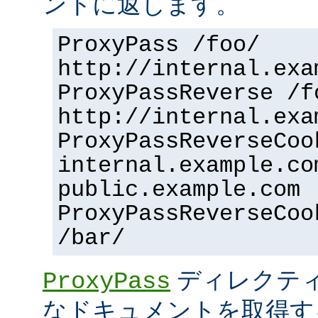
ントに返します。
ProxyPass /foo/
http://internal.exa
ProxyPassReverse /f
http://internal.exa
ProxyPassReverseCoo
internal.example.co
public.example.com
ProxyPassReverseCoo
/bar/
ディレクティ
ProxyPass
なドキュメントを取得す