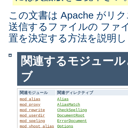
この文書は Apache がリ
送信するファイルの ファ
置を決定する方法を説明し
関連するモジュール
ブ
関連モジュール
関連ディレクティブ
mod_alias
Alias
mod_proxy
AliasMatch
mod_rewrite
CheckSpelling
mod_userdir
DocumentRoot
mod_speling
ErrorDocument
mod_vhost_alias
Options