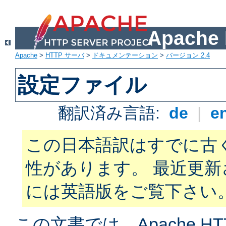
Apach
Apache
>
HTTP サーバ
>
ドキュメンテーション
>
バージョン 2.4
設定ファイル
翻訳済み言語:
de
|
e
この日本語訳はすでに古
性があります。 最近更
には英語版をご覧下さい
この文書では、Apache H