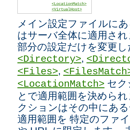
<LocationMatch>
<VirtualHost>
メイン設定ファイルにあ
はサーバ全体に適用され
部分の設定だけを変更し
,
<Directory>
<Direct
,
<Files>
<FilesMatch
セク
<LocationMatch>
とで適用範囲を決められ
クションはその中にある
適用範囲を 特定のファ