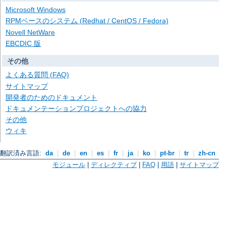
Microsoft Windows
RPMベースのシステム (Redhat / CentOS / Fedora)
Novell NetWare
EBCDIC 版
その他
よくある質問 (FAQ)
サイトマップ
開発者のためのドキュメント
ドキュメンテーションプロジェクトへの協力
その他
ウィキ
翻訳済み言語:
da
|
de
|
en
|
es
|
fr
|
ja
|
ko
|
pt-br
|
tr
|
zh-cn
モジュール
|
ディレクティブ
|
FAQ
|
用語
|
サイトマップ