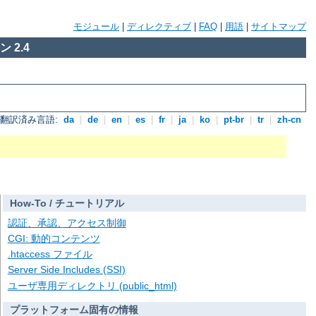
モジュール
|
ディレクティブ
|
FAQ
|
用語
|
サイトマップ
 2.4
翻訳済み言語:
da
|
de
|
en
|
es
|
fr
|
ja
|
ko
|
pt-br
|
tr
|
zh-cn
How-To / チュートリアル
認証、承認、アクセス制御
CGI: 動的コンテンツ
.htaccess ファイル
Server Side Includes (SSI)
ユーザ専用ディレクトリ (public_html)
プラットフォーム固有の情報