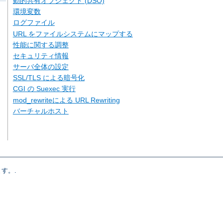
動的共有オブジェクト (DSO)
環境変数
ログファイル
URL をファイルシステムにマップする
性能に関する調整
セキュリティ情報
サーバ全体の設定
SSL/TLS による暗号化
CGI の Suexec 実行
mod_rewriteによる URL Rewriting
バーチャルホスト
す。.