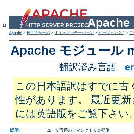
Apach
Apache
>
HTTP サーバ
>
ドキュメンテーション
>
バージョン 2.4
>
モ
Apache モジュール mo
翻訳済み言語:
e
この日本語訳はすでに古
性があります。 最近更
には英語版をご覧下さい
説明:
ユーザ専用のディレクトリを提供