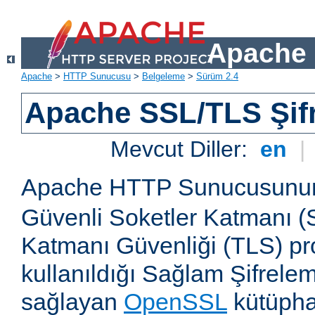
Apache 
Apache
>
HTTP Sunucusu
>
Belgeleme
>
Sürüm 2.4
Apache SSL/TLS Şif
Mevcut Diller:
en
|
Apache HTTP Sunucusun
Güvenli Soketler Katmanı (
Katmanı Güvenliği (TLS) pro
kullanıldığı Sağlam Şifrele
sağlayan
OpenSSL
kütüpha