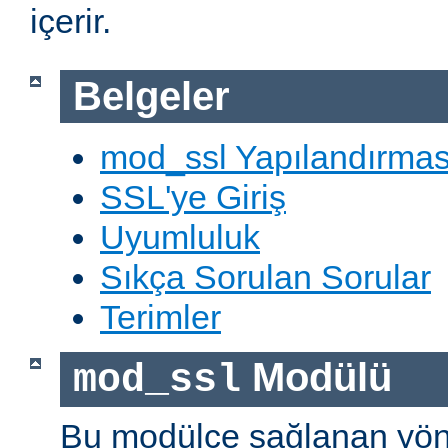
içerir.
Belgeler
mod_ssl Yapılandırmas
SSL'ye Giriş
Uyumluluk
Sıkça Sorulan Sorular
Terimler
Modülü
mod_ssl
Bu modülce sağlanan yön