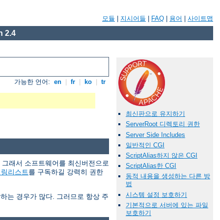
모듈
|
지시어들
|
FAQ
|
용어
|
사이트맵
 2.4
가능한 언어:
en
|
fr
|
ko
|
tr
최신판으로 유지하기
ServerRoot 디렉토리 권한
Server Side Includes
일반적인 CGI
ScriptAlias하지 않은 CGI
다. 그래서 소프트웨어를 최신버전으로
ScriptAlias한 CGI
일링리스트
를 구독하길 강력히 권한
동적 내용을 생성하는 다른 방
법
시스템 설정 보호하기
당하는 경우가 많다. 그러므로 항상 주
기본적으로 서버에 있는 파일
보호하기