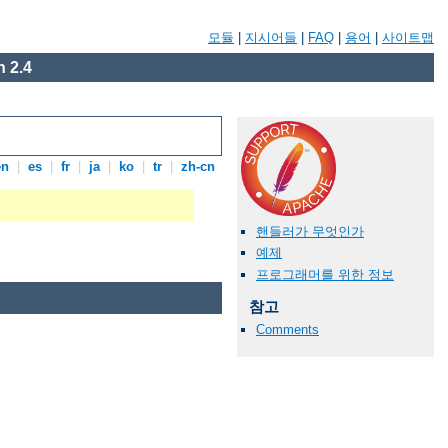
모듈
|
지시어들
|
FAQ
|
용어
|
사이트맵
 2.4
en
|
es
|
fr
|
ja
|
ko
|
tr
|
zh-cn
핸들러가 무엇인가
예제
프로그래머를 위한 정보
참고
Comments