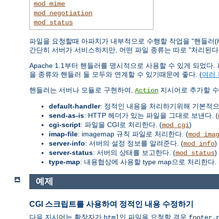
mod_mime
mod_negotiation
mod_status
파일을 요청할때 아파치가 내부적으로 수행할 작업을 "핸들러(ha
간단히 서버가 서비스하지만, 어떤 파일 종류는 따로 "처리된다(han
Apache 1.1부터 핸들러를 명시적으로 사용할 수 있게 되었
을 종류와 핸들러 둘 모두와 연계할 수 있기때문에 좋다. (
여러
핸들러는 서버나 모듈로 구현하여,
지시어로 추가할 수 
Action
default-handler
: 정적인 내용을 처리하기위해 기본적
send-as-is
: HTTP 헤더가 있는 파일을 그대로 보낸다. (
cgi-script
: 파일을 CGI로 처리한다. (
)
mod_cgi
imap-file
: imagemap 규칙 파일로 처리한다. (
mod_ima
server-info
: 서버의 설정 정보를 알려준다. (
)
mod_info
server-status
: 서버의 상태를 보고한다. (
)
mod_status
type-map
: 내용협상에 사용할 type map으로 처리한다. 
예제
CGI 스크립트를 사용하여 정적인 내용 수정하기
다음 지시어는 확장자가
인 파일을 요청할 경우
html
footer.