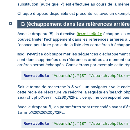
substitution (autre que '-') est effectuée au cours de la mêm
Chaque drapeau disponible est présenté ici, avec un exemple d
B (échappement dans les références arrière
Avec le drapeau [B], la directive
échappe les ca
RewriteRule
pouvez limiter l'échappement dans les références arrières à
l'espace peut faire partie de la liste des caractères à échapper
doit supprimer les séquences d'échappement d
mod_rewrite
sont donc supprimées des références arrières au moment où 
arrières seront échappés. Considérons par exemple cette règ
RewriteRule
"^search/(.*)$"
"/search.php?term
Soit le terme de recherche 'x & y/z' ; un navigateur va le
cette règle de réécriture va réécrire la requête en 'search.
, ce qui ne correspond pas 
search.php?term=x%20&y%2Fz=
Avec le drapeau B, les paramètres sont réencodés avant d'êtr
.
term=x%20%26%20y%2Fz
RewriteRule
"^search/(.*)$"
"/search.php?term