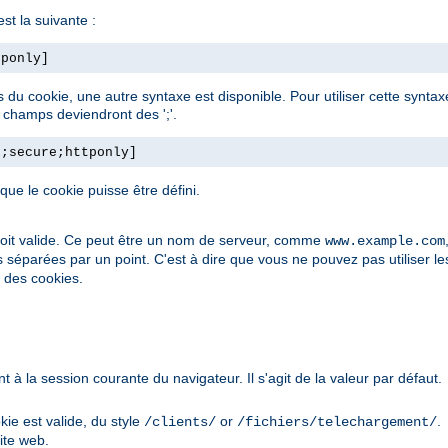
st la suivante :
tponly]
ps du cookie, une autre syntaxe est disponible. Pour utiliser cette synt
e champs deviendront des ';'.
h;secure;httponly]
e le cookie puisse être défini.
soit valide. Ce peut être un nom de serveur, comme
www.example.com
s séparées par un point. C'est à dire que vous ne pouvez pas utiliser l
é des cookies.
à la session courante du navigateur. Il s'agit de la valeur par défaut.
kie est valide, du style
or
.
/clients/
/fichiers/telechargement/
ite web.