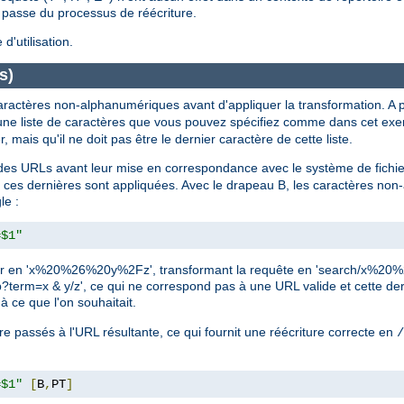
e passe du processus de réécriture.
'utilisation.
s)
ractères non-alphanumériques avant d'appliquer la transformation. A pa
 une liste de caractères que vous pouvez spécifiez comme dans cet ex
, mais qu'il ne doit pas être le dernier caractère de cette liste.
es URLs avant leur mise en correspondance avec le système de fichi
ces dernières sont appliquées. Avec le drapeau B, les caractères no
le :
=$1"
 coder en 'x%20%26%20y%2Fz', transformant la requête en 'search/x%2
php?term=x & y/z', ce qui ne correspond pas à une URL valide et cette d
à ce que l'on souhaitait.
e passés à l'URL résultante, ce qui fournit une réécriture correcte en
/
=$1"
[
B
,
PT
]