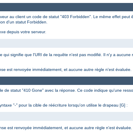
rveur au client un code de statut "403 Forbidden". Le même effet peut êt
ion d'un statut Forbidden.
depuis votre serveur.
exe
ce qui signifie que l'URI de la requête n'est pas modifié. Il n'y a aucune
réponse est renvoyée immédiatement, et aucune autre règle n'est évaluée.
e de statut "410 Gone" avec la réponse. Ce code indique qu'une ressou
axe "-" pour la cible de réécriture lorsqu'on utilise le drapeau [G] :
 réponse est renvoyée immédiatement, et aucune autre règle n'est évaluée.