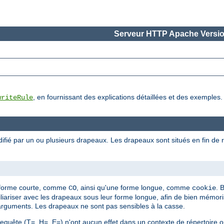
Serveur HTTP Apache Versio
, en fournissant des explications détaillées et des exemples.
writeRule
ifié par un ou plusieurs drapeaux. Les drapeaux sont situés en fin de r
]
 forme courte, comme
, ainsi qu'une forme longue, comme
. 
CO
cookie
ariser avec les drapeaux sous leur forme longue, afin de bien mémor
arguments. Les drapeaux ne sont pas sensibles à la casse.
quête (T=, H=, E=) n'ont aucun effet dans un contexte de répertoire ou