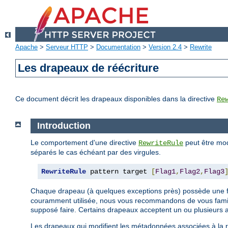
Apache
>
Serveur HTTP
>
Documentation
>
Version 2.4
>
Rewrite
Les drapeaux de réécriture
Ce document décrit les drapeaux disponibles dans la directive
Re
Introduction
Le comportement d'une directive
peut être mod
RewriteRule
séparés le cas échéant par des virgules.
RewriteRule
 pattern target 
[
Flag1
,
Flag2
,
Flag3
Chaque drapeau (à quelques exceptions près) possède une
couramment utilisée, nous vous recommandons de vous famili
supposé faire. Certains drapeaux acceptent un ou plusieurs 
Les drapeaux qui modifient les métadonnées associées à la re