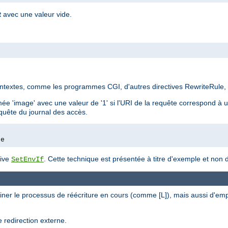
avec une valeur vide.
R
ontextes, comme les programmes CGI, d'autres directives RewriteRule,
e 'image' avec une valeur de '1' si l'URI de la requête correspond à un
equête du journal des accès.
ge
tive
. Cette technique est présentée à titre d'exemple et no
SetEnvIf
iner le processus de réécriture en cours (comme [L]), mais aussi d'em
 redirection externe.