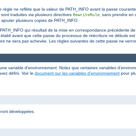
e règle ne reflète que la valeur de PATH_INFO avant la passe courante
sont traduites via plusieurs directives
, sans prendre en 
RewriteRule
r ajouter plusieurs copies de PATH_INFO.
du PATH_INFO qui résultait de la mise en correspondance précédente de
 établi avant que cette passe du processus de réécriture ne débute e
ure ne sera pas achevée. Les règles suivantes de cette passe ne verront
 d'une variable d'environnement. Notez que certaines variables d'enviro
vez défini. Voir le
document sur les variables d'environnement
pour plu
eront développées.