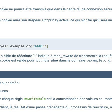
cookie ne pourra être transmis que dans le cadre d'une connexion sécur
le cookie aura son drapeau
activé, ce qui signifie qu'il sera 
HttpOnly
:
yes
:.
example
.
org
:
1440
:/]
La cible de réécriture "-" indique à mod_rewrite de transmettre la requêt
 cookie est valide pour tout hôte situé dans le domaine
.
.example.org
st supprimée.
eures.
ar chaque règle
est la concaténation des valeurs courant
RewriteRule
 le client, le résultat d'une passe précédente du processus de réécriture, 