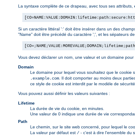
La syntaxe complète de ce drapeau, avec tous ses attributs, e
[CO=NAME:VALUE:DOMAIN:lifetime:path:secure:ht
Si un caractère littéral ':' doit être insérer dans un des cham
"Name" doit être précédé du caractère ';', et les sépateurs d
[CO=;NAME;VALUE:MOREVALUE;DOMAIN;lifetime;pat
Vous devez déclarer un nom, une valeur et un domaine pour qu
Domain
Le domaine pour lequel vous souhaitez que le cookie 
. Il doit comporter au moins deux partie
.example.com
ce style de cookie est interdit par le modèle de sécurit
Vous pouvez aussi définir les valeurs suivantes :
Lifetime
La durée de vie du cookie, en minutes.
Une valeur de 0 indique une durée de vie correspondant 
Path
Le chemin, sur le site web concerné, pour lequel le coo
La valeur par défaut est
- c'est à dire l'ensemble du s
/