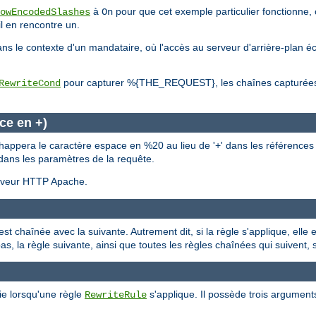
à
pour que cet exemple particulier fonctionne, 
owEncodedSlashes
On
l en rencontre un.
s le contexte d'un mandataire, où l'accès au serveur d'arrière-plan é
pour capturer %{THE_REQUEST}, les chaînes capturées 
RewriteCond
ce en +)
appera le caractère espace en %20 au lieu de '+' dans les références a
n dans les paramètres de la requête.
serveur HTTP Apache.
est chaînée avec la suivante. Autrement dit, si la règle s'applique, elle
 pas, la règle suivante, ainsi que toutes les règles chaînées qui suivent,
ie lorsqu'une règle
s'applique. Il possède trois argument
RewriteRule