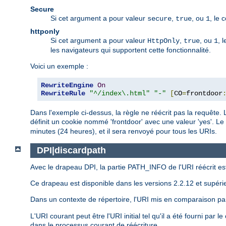
Secure
Si cet argument a pour valeur
,
, ou
, le 
secure
true
1
httponly
Si cet argument a pour valeur
,
, ou
, 
HttpOnly
true
1
les navigateurs qui supportent cette fonctionnalité.
Voici un exemple :
RewriteEngine
On
RewriteRule
"^/index\.html"
"-"
[
CO
=
frontdoor
Dans l'exemple ci-dessus, la règle ne réécrit pas la requête. 
définit un cookie nommé 'frontdoor' avec une valeur 'yes'. Le
minutes (24 heures), et il sera renvoyé pour tous les URIs.
DPI|discardpath
Avec le drapeau DPI, la partie PATH_INFO de l'URI réécrit e
Ce drapeau est disponible dans les versions 2.2.12 et supéri
Dans un contexte de répertoire, l'URI mis en comparaison p
L'URI courant peut être l'URI initial tel qu'il a été fourni par
dans le processus courant de réécriture.