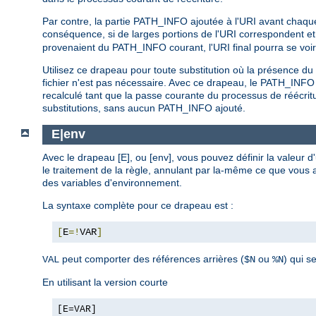
Par contre, la partie PATH_INFO ajoutée à l'URI avant chaqu
conséquence, si de larges portions de l'URI correspondent et 
provenaient du PATH_INFO courant, l'URI final pourra se voi
Utilisez ce drapeau pour toute substitution où la présence 
fichier n'est pas nécessaire. Avec ce drapeau, le PATH_INFO
recalculé tant que la passe courante du processus de réécrit
substitutions, sans aucun PATH_INFO ajouté.
E|env
Avec le drapeau [E], ou [env], vous pouvez définir la valeur
le traitement de la règle, annulant par la-même ce que vous a
des variables d'environnement.
La syntaxe complète pour ce drapeau est :
[
E
=!
VAR
]
peut comporter des références arrières (
ou
) qui s
VAL
$N
%N
En utilisant la version courte
[E=VAR]