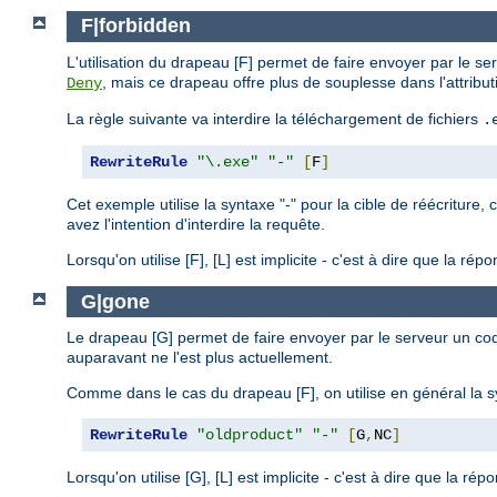
F|forbidden
L'utilisation du drapeau [F] permet de faire envoyer par le se
, mais ce drapeau offre plus de souplesse dans l'attribut
Deny
La règle suivante va interdire la téléchargement de fichiers
.
RewriteRule
"\.exe"
"-"
[
F
]
Cet exemple utilise la syntaxe "-" pour la cible de réécriture, 
avez l'intention d'interdire la requête.
Lorsqu'on utilise [F], [L] est implicite - c'est à dire que la 
G|gone
Le drapeau [G] permet de faire envoyer par le serveur un cod
auparavant ne l'est plus actuellement.
Comme dans le cas du drapeau [F], on utilise en général la synt
RewriteRule
"oldproduct"
"-"
[
G
,
NC
]
Lorsqu'on utilise [G], [L] est implicite - c'est à dire que la