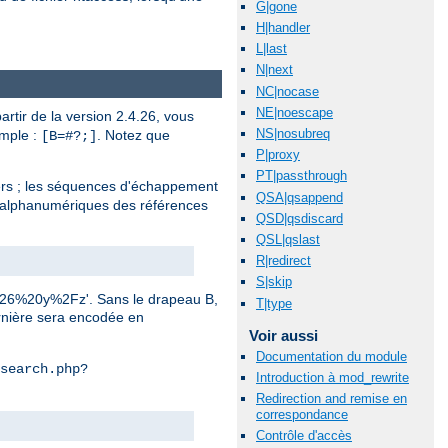
G|gone
H|handler
L|last
N|next
NC|nocase
NE|noescape
rtir de la version 2.4.26, vous
NS|nosubreq
emple :
. Notez que
[B=#?;]
P|proxy
PT|passthrough
ers ; les séquences d'échappement
QSA|qsappend
n-alphanumériques des références
QSD|qsdiscard
QSL|qslast
R|redirect
S|skip
0%26%20y%2Fz'. Sans le drapeau B,
T|type
ernière sera encodée en
Voir aussi
Documentation du module
search.php?
Introduction à mod_rewrite
Redirection and remise en
correspondance
Contrôle d'accès