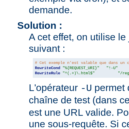
demande.
Solution :
A cet effet, on utilise l
suivant :
# Cet exemple n'est valable que dans un 
RewriteCond
"%{REQUEST_URI}"
"!-U"
RewriteRule
"^(.+)\.html$"
"/re
L'opérateur
permet d
-U
chaîne de test (dans c
est une URL valide. Pour
une sous-requête. Si c