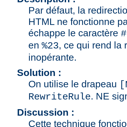
Par défaut, la redirect
HTML ne fonctionne pa
échappe le caractère
#
en
, ce qui rend la 
%23
inopérante.
Solution :
On utilise le drapeau
[
. NE sig
RewriteRule
Discussion :
Cette technique foncti