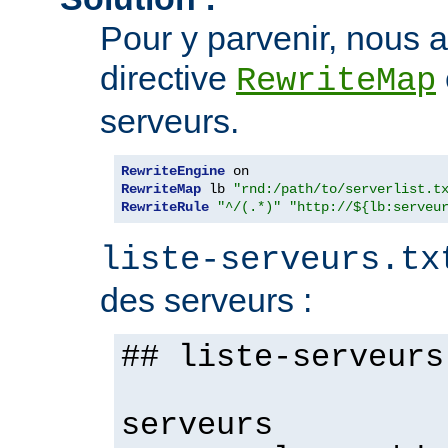
Pour y parvenir, nous al
directive
RewriteMap
serveurs.
RewriteEngine
RewriteMap
 lb 
"rnd:/path/to/serverlist.t
RewriteRule
"^/(.*)"
"http://${lb:serveu
liste-serveurs.tx
des serveurs :
## liste-serveurs
serveurs