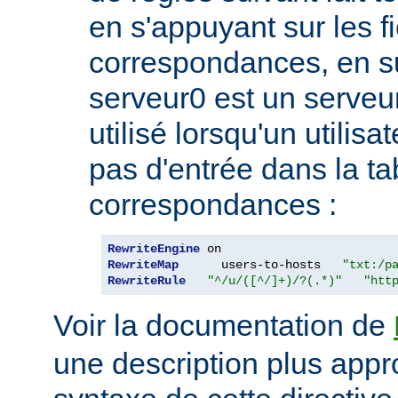
en s'appuyant sur les f
correspondances, en 
serveur0 est un serveur
utilisé lorsqu'un utilis
pas d'entrée dans la ta
correspondances :
RewriteEngine
RewriteMap
      users-to-hosts   
"txt:/p
RewriteRule
"^/u/([^/]+)/?(.*)"
"htt
Voir la documentation de
une description plus appr