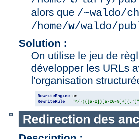
alors que
/~waldo/c
/home/
w
/waldo/pub
Solution :
On utilise le jeu de règ
développer les URLs av
l'organisation structur
RewriteEngine
RewriteRule
"^/~(
([a-z])
[a-z0-9]+)(.*)
Redirection des an
Description :