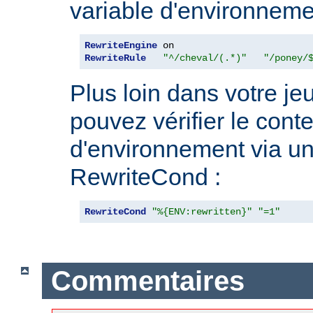
variable d'environneme
RewriteEngine
RewriteRule
"^/cheval/(.*)"
"/poney/
Plus loin dans votre je
pouvez vérifier le cont
d'environnement via un
RewriteCond :
RewriteCond
"%{ENV:rewritten}"
"=1"
Commentaires