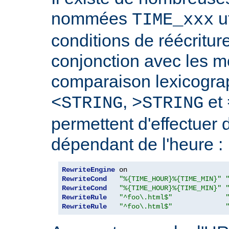
nommées
ut
TIME_xxx
conditions de réécriture
conjonction avec les 
comparaison lexicogra
,
et
<STRING
>STRING
permettent d'effectuer 
dépendant de l'heure :
RewriteEngine
RewriteCond
"%{TIME_HOUR}%{TIME_MIN}"
RewriteCond
"%{TIME_HOUR}%{TIME_MIN}"
RewriteRule
"^foo\.html$"
RewriteRule
"^foo\.html$"