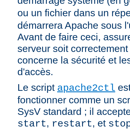
démarrage système (en g
ou un fichier dans un rép
démarrera Apache sous l'ut
Avant de faire ceci, assu
serveur soit correctement
concerne la sécurité et les
d'accès.
Le script
est
apache2ctl
fonctionner comme un scrip
SysV standard ; il accept
,
, et
start
restart
sto