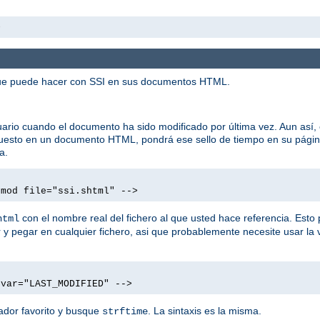
>
 que puede hacer con SSI en sus documentos HTML.
rio cuando el documento ha sido modificado por última vez. Aun así, 
 puesto en un documento HTML, pondrá ese sello de tiempo en su pági
a.
tmod file="ssi.shtml" -->
con el nombre real del fichero al que usted hace referencia. Esto 
html
y pegar en cualquier fichero, asi que probablemente necesite usar la 
 var="LAST_MODIFIED" -->
ador favorito y busque
. La sintaxis es la misma.
strftime