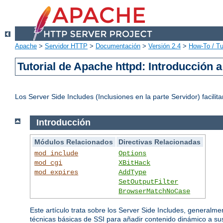
Apache
>
Servidor HTTP
>
Documentación
>
Versión 2.4
>
How-To / Tu
Tutorial de Apache httpd: Introducción a
Los Server Side Includes (Inclusiones en la parte Servidor) faci
Introducción
Módulos Relacionados
Directivas Relacionadas
mod_include
Options
mod_cgi
XBitHack
mod_expires
AddType
SetOutputFilter
BrowserMatchNoCase
Este artículo trata sobre los Server Side Includes, generalme
técnicas básicas de SSI para añadir contenido dinámico a s