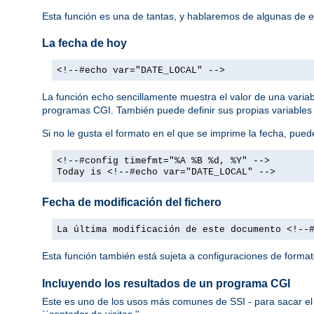
Esta función es una de tantas, y hablaremos de algunas de 
La fecha de hoy
<!--#echo var="DATE_LOCAL" -->
La función
sencillamente muestra el valor de una varia
echo
programas CGI. También puede definir sus propias variables
Si no le gusta el formato en el que se imprime la fecha, pued
<!--#config timefmt="%A %B %d, %Y" -->
Today is <!--#echo var="DATE_LOCAL" -->
Fecha de modificación del fichero
La última modificación de este documento <!--
Esta función también está sujeta a configuraciones de forma
Incluyendo los resultados de un programa CGI
Este es uno de los usos más comunes de SSI - para sacar el 
``contador de visitas.''