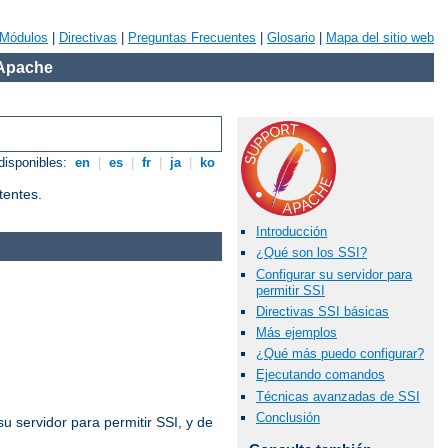
Módulos
|
Directivas
|
Preguntas Frecuentes
|
Glosario
|
Mapa del sitio web
 Apache
disponibles:
en
|
es
|
fr
|
ja
|
ko
tentes.
Introducción
¿Qué son los SSI?
Configurar su servidor para
permitir SSI
Directivas SSI básicas
Más ejemplos
¿Qué más puedo configurar?
Ejecutando comandos
Técnicas avanzadas de SSI
Conclusión
u servidor para permitir SSI, y de