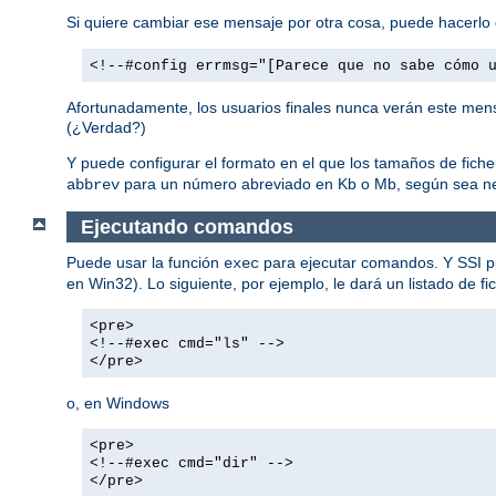
Si quiere cambiar ese mensaje por otra cosa, puede hacerlo 
<!--#config errmsg="[Parece que no sabe cómo 
Afortunadamente, los usuarios finales nunca verán este mens
(¿Verdad?)
Y puede configurar el formato en el que los tamaños de fich
para un número abreviado en Kb o Mb, según sea ne
abbrev
Ejecutando comandos
Puede usar la función
para ejecutar comandos. Y SSI p
exec
en Win32). Lo siguiente, por ejemplo, le dará un listado de fi
<pre>
<!--#exec cmd="ls" -->
</pre>
o, en Windows
<pre>
<!--#exec cmd="dir" -->
</pre>