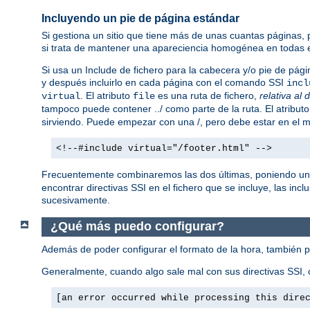
Incluyendo un pie de página estándar
Si gestiona un sitio que tiene más de unas cuantas páginas,
si trata de mantener una apareciencia homogénea en todas e
Si usa un Include de fichero para la cabecera y/o pie de pági
y después incluirlo en cada página con el comando SSI
incl
. El atributo
es una ruta de fichero,
relativa al 
virtual
file
tampoco puede contener ../ como parte de la ruta. El atribut
sirviendo. Puede empezar con una /, pero debe estar en el mi
<!--#include virtual="/footer.html" -->
Frecuentemente combinaremos las dos últimas, poniendo un
encontrar directivas SSI en el fichero que se incluye, las incl
sucesivamente.
¿Qué más puedo configurar?
Además de poder configurar el formato de la hora, también 
Generalmente, cuando algo sale mal con sus directivas SSI, o
[an error occurred while processing this dire