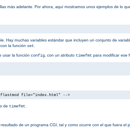
ellas más adelante. Por ahora, aquí mostramos unos ejemplos de lo qu
ble. Hay muchas variables estándar que incluyen un conjunto de variab
 con la función
.
set
e usar la función
, con un atributo
para modificar ese 
config
timefmt
#flastmod file="index.html" -->
to de
.
timefmt
resultado de un programa CGI, tal y como ocurre con el que fuera el p