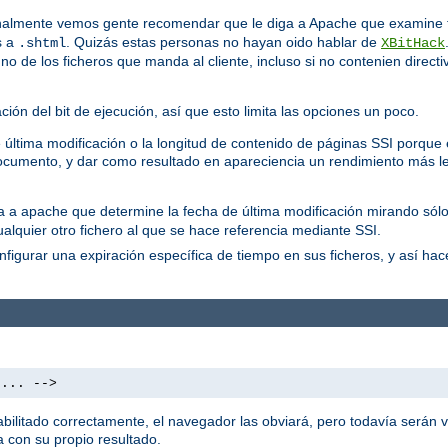
almente vemos gente recomendar que le diga a Apache que examine t
s a
. Quizás estas personas no hayan oido hablar de
.shtml
XBitHack
 de los ficheros que manda al cliente, incluso si no contenien directi
ón del bit de ejecución, así que esto limita las opciones un poco.
última modificación o la longitud de contenido de páginas SSI porque es
cumento, y dar como resultado en apareciencia un rendimiento más le
ica a apache que determine la fecha de última modificación mirando sólo
ualquier otro fichero al que se hace referencia mediante SSI.
figurar una expiración específica de tiempo en sus ficheros, y así ha
 ... -->
litado correctamente, el navegador las obviará, pero todavía serán vi
 con su propio resultado.