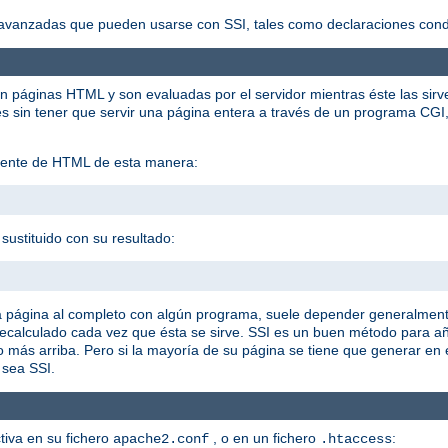
vanzadas que pueden usarse con SSI, tales como declaraciones condic
en páginas HTML y son evaluadas por el servidor mientras éste las sirv
sin tener que servir una página entera a través de un programa CGI, 
istente de HTML de esta manera:
sustituido con su resultado:
a página al completo con algún programa, suele depender generalment
 recalculado cada vez que ésta se sirve. SSI es un buen método para 
o más arriba. Pero si la mayoría de su página se tiene que generar en
 sea SSI.
ctiva en su fichero
, o en un fichero
:
apache2.conf
.htaccess