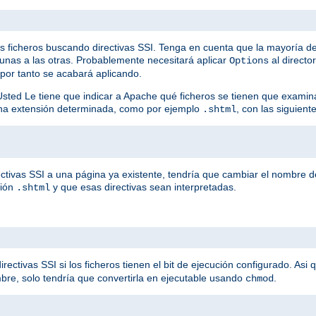
os ficheros buscando directivas SSI. Tenga en cuenta que la mayoría de
unas a las otras. Probablemente necesitará aplicar
al directo
Options
 por tanto se acabará aplicando.
Usted Le tiene que indicar a Apache qué ficheros se tienen que examin
una extensión determinada, como por ejemplo
, con las siguiente
.shtml
ctivas SSI a una página ya existente, tendría que cambiar el nombre de
sión
y que esas directivas sean interpretadas.
.shtml
ctivas SSI si los ficheros tienen el bit de ejecución configurado. Asi 
bre, solo tendría que convertirla en ejecutable usando
.
chmod