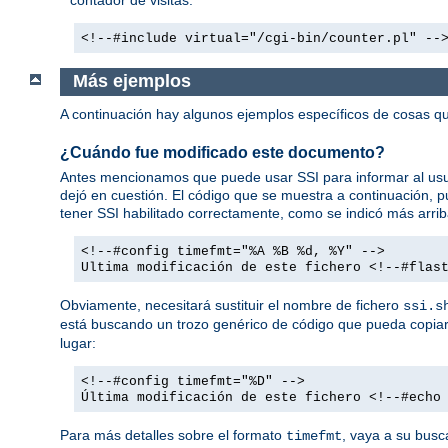
<!--#include virtual="/cgi-bin/counter.pl" --
Más ejemplos
A continuación hay algunos ejemplos específicos de cosas
¿Cuándo fue modificado este documento?
Antes mencionamos que puede usar SSI para informar al usua
dejó en cuestión. El código que se muestra a continuación,
tener SSI habilitado correctamente, como se indicó más arrib
<!--#config timefmt="%A %B %d, %Y" -->
Ultima modificación de este fichero <!--#flas
Obviamente, necesitará sustituir el nombre de fichero
ssi.s
está buscando un trozo genérico de código que pueda copiar 
lugar:
<!--#config timefmt="%D" -->
Última modificación de este fichero <!--#echo
Para más detalles sobre el formato
, vaya a su busc
timefmt