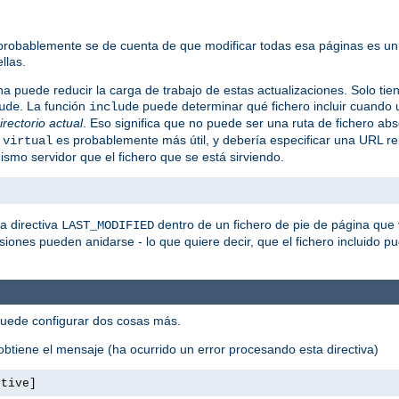
 probablemente se de cuenta de que modificar todas esa páginas es un
llas.
na puede reducir la carga de trabajo de estas actualizaciones. Solo tie
. La función
puede determinar qué fichero incluir cuando u
ude
include
directorio actual
. Eso significa que no puede ser una ruta de fichero abs
o
es probablemente más útil, y debería especificar una URL re
virtual
smo servidor que el fichero que se está sirviendo.
a directiva
dentro de un fichero de pie de página que 
LAST_MODIFIED
usiones pueden anidarse - lo que quiere decir, que el fichero incluido pue
puede configurar dos cosas más.
btiene el mensaje (ha ocurrido un error procesando esta directiva)
ctive]