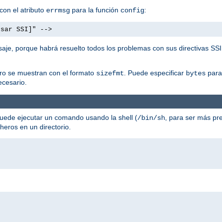
con el atributo
para la función
:
errmsg
config
usar SSI]" -->
aje, porque habrá resuelto todos los problemas con sus directivas SSI
ero se muestran con el formato
. Puede especificar
para 
sizefmt
bytes
cesario.
uede ejecutar un comando usando la shell (
, para ser más pre
/bin/sh
cheros en un directorio.