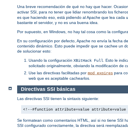
Una breve recomendación de qué no hay que hacer. Ocasion
activar SSI, para no tener que lidiar renombrando los fichero
es que haciendo eso, está pidiendo al Apache que lea cada uno
bastante el servidor, y no es una buena idea.
Por supuesto, en Windows, no hay tal cosa como la configuraci
En su configuración por defecto, Apache no envía la fecha de 
contenido dinámico. Esto puede impedir que se cachee un do
de solucionar esto:
Usando la configuración
. Esto le ind
XBitHack Full
solicitado originalmente, obviando la modificación de c
Use las directivas facilitadas por
para con
mod_expires
web que es aceptable cachearlos.
Directivas SSI básicas
Las directivas SSI tienen la sintaxis siguiente:
<!--#function attribute=value attribute=value
Se formatean como comentarios HTML, así si no tiene SSI habi
SSI configurado correctamente, la directiva será reemplazada