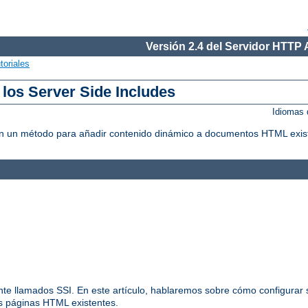
Versión 2.4 del Servidor HTTP
toriales
 los Server Side Includes
Idiomas 
litan un método para añadir contenido dinámico a documentos HTML exis
nte llamados SSI. En este artículo, hablaremos sobre cómo configurar s
us páginas HTML existentes.