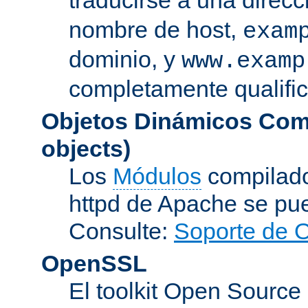
nombre de host,
exam
dominio, y
www.examp
completamente qualifi
Objetos Dinámicos Com
objects)
Los
Módulos
compilado
httpd de Apache se pu
Consulte:
Soporte de 
OpenSSL
El toolkit Open Sourc