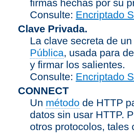
firmas hechas por su pr
Consulte:
Encriptado 
Clave Privada.
La clave secreta de u
Pública
, usada para de
y firmar los salientes.
Consulte:
Encriptado 
CONNECT
Un
método
de HTTP par
datos sin usar HTTP. 
otros protocolos, tales