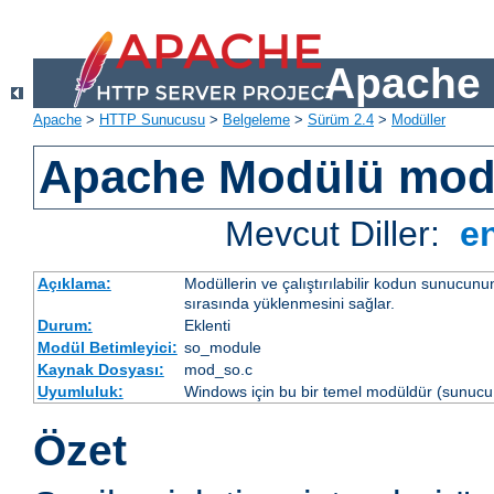
Apache 
Apache
>
HTTP Sunucusu
>
Belgeleme
>
Sürüm 2.4
>
Modüller
Apache Modülü mo
Mevcut Diller:
e
Açıklama:
Modüllerin ve çalıştırılabilir kodun sunucun
sırasında yüklenmesini sağlar.
Durum:
Eklenti
Modül Betimleyici:
so_module
Kaynak Dosyası:
mod_so.c
Uyumluluk:
Windows için bu bir temel modüldür (sunucu 
Özet