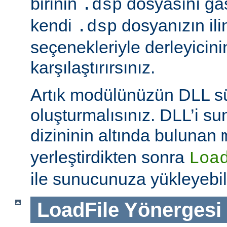
birinin
dosyasını ga
.dsp
kendi
dosyanızın ili
.dsp
seçenekleriyle derleyicinin
karşılaştırırsınız.
Artık modülünüzün DLL 
oluşturmalısınız. DLL’i 
dizininin altında bulunan
yerleştirdikten sonra
Loa
ile sunucunuza yükleyebili
LoadFile
Yönergesi