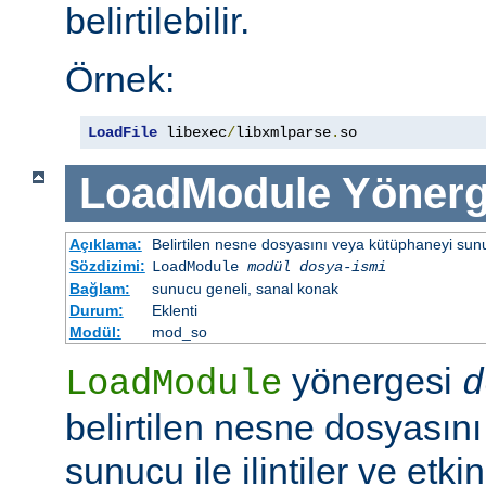
belirtilebilir.
Örnek:
LoadFile
 libexec
/
libxmlparse
.
so
LoadModule
Yönerg
Açıklama:
Belirtilen nesne dosyasını veya kütüphaneyi sunucu 
Sözdizimi:
LoadModule
modül dosya-ismi
Bağlam:
sunucu geneli, sanal konak
Durum:
Eklenti
Modül:
mod_so
yönergesi
LoadModule
d
belirtilen nesne dosyasın
sunucu ile ilintiler ve etki