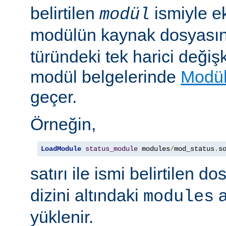
belirtilen
ismiyle e
modül
modülün kaynak dosyası
türündeki tek harici değiş
modül belgelerinde
Modül
geçer.
Örneğin,
LoadModule
status_module
 modules
/
mod_status
.
s
satırı ile ismi belirtilen d
dizini altındaki
a
modules
yüklenir.