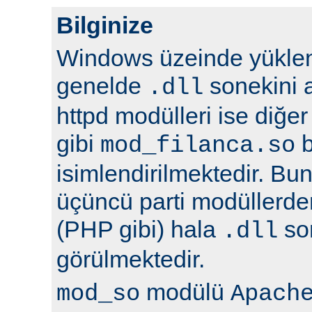
Bilginize
Windows üzeinde yüklene
genelde
sonekini a
.dll
httpd modülleri ise diğer
gibi
b
mod_filanca.so
isimlendirilmektedir. Bunu
üçüncü parti modüllerden
(PHP gibi) hala
son
.dll
görülmektedir.
modülü
mod_so
Apach