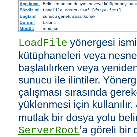
Açıklama:
Belirtilen nesne dosyasını veya kütüphaneyi sunucu 
Sözdizimi:
LoadFile
dosya-ismi
[
dosya-ismi
] ...
Bağlam:
sunucu geneli, sanal konak
Durum:
Eklenti
Modül:
mod_so
yönergesi ismi 
LoadFile
kütüphaneleri veya nesne
başlatılırken veya yeniden
sunucu ile ilintiler. Yöner
çalışması sırasında gerek
yüklenmesi için kullanılır.
mutlak bir dosya yolu belir
’a göreli bir
ServerRoot