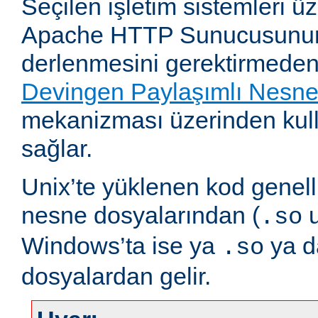
Seçilen işletim sistemleri 
Apache HTTP Sunucusunun
derlenmesini gerektirmeden
Devingen Paylaşımlı Nesn
mekanizması üzerinden kull
sağlar.
Unix’te yüklenen kod genell
nesne dosyalarından (
u
.so
Windows’ta ise ya
ya 
.so
dosyalardan gelir.