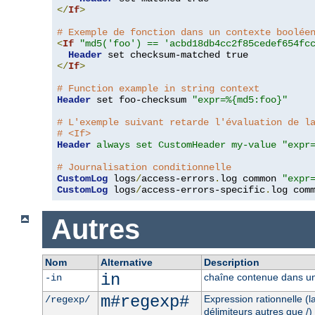
</
If
>
# Exemple de fonction dans un contexte boolée
<
If
"md5('foo') == 'acbd18db4cc2f85cedef654fc
Header
</
If
>
# Function example in string context
Header
 set foo-checksum 
"expr=%{md5:foo}"
# L'exemple suivant retarde l'évaluation de l
# <If>
Header
always set CustomHeader my-value "expr
# Journalisation conditionnelle
CustomLog
 logs
/
access-errors
.
log common 
"expr
CustomLog
 logs
/
access-errors-specific
.
log com
Autres
Nom
Alternative
Description
in
chaîne contenue dans un
-in
m#regexp#
Expression rationnelle (
/regexp/
délimiteurs autres que /)