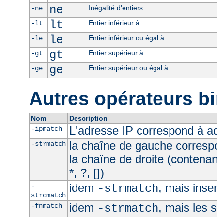
ne
Inégalité d'entiers
-ne
lt
Entier inférieur à
-lt
le
Entier inférieur ou égal à
-le
gt
Entier supérieur à
-gt
ge
Entier supérieur ou égal à
-ge
Autres opérateurs bi
Nom
Description
L'adresse IP correspond à 
-ipmatch
la chaîne de gauche corresp
-strmatch
la chaîne de droite (contena
*, ?, [])
idem
, mais inse
-
-strmatch
strcmatch
idem
, mais les 
-fnmatch
-strmatch