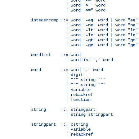
              | word "
<=
" word

              | word "
>
"  word

              | word "
>=
" word

integercomp ::= word "
-eq
" word | word "
eq
"
              | word "
-ne
" word | word "
ne
"
              | word "
-lt
" word | word "
lt
"
              | word "
-le
" word | word "
le
"
              | word "
-gt
" word | word "
gt
"
              | word "
-ge
" word | word "
ge
"
wordlist    ::= word

              | wordlist "
,
" word

word        ::= word "
.
" word

              | digit

              | "
'
" string "
'
"

              | "
"
" string "
"
"

              | variable

	      | rebackref

              | function

string      ::= stringpart

              | string stringpart

stringpart  ::= cstring

              | variable

	      | rebackref
