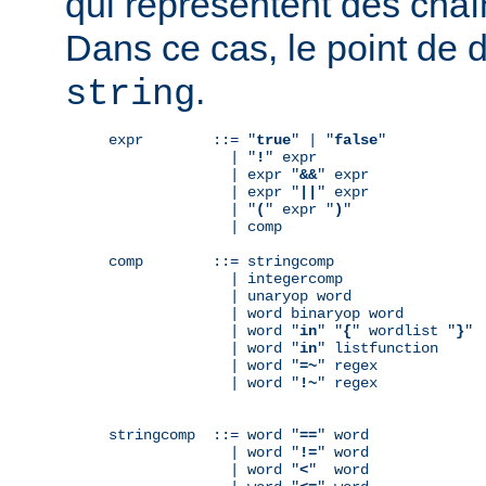
qui représentent des chaî
Dans ce cas, le point de 
.
string
expr        ::= "
true
" | "
false
"

              | "
!
" expr

              | expr "
&&
" expr

              | expr "
||
" expr

              | "
(
" expr "
)
"

              | comp

comp        ::= stringcomp

              | integercomp

              | unaryop word

              | word binaryop word

              | word "
in
" "
{
" wordlist "
}
"

              | word "
in
" listfunction

              | word "
=~
" regex

              | word "
!~
" regex

stringcomp  ::= word "
==
" word

              | word "
!=
" word

              | word "
<
"  word
