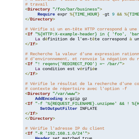
# travail
<
Directory
"/foo/bar/business"
>
Require
 expr 
%{
TIME_HOUR
}
-
gt 
9
&&
%{
TIM
</
Directory
>
# Vérifie si un en-tête HTTP correspond à une
<
If
"%{HTTP:X-example-header} in { 'foo', 'ba
La
 d
é
finition de l
'
en-t
ê
te correspond 
à
 u
</
If
>
# Recherche la valeur d'une expression ration
# d'environnement, et renvoie la négation du 
<
If
"! reqenv('REDIRECT_FOO') =~ /bar/"
>
La
 condition est v
é
rifi
é
</
If
>
# Vérifie le résultat de la recherche d'une c
# contexte de répertoire avec l'option -f
<
Directory
"/var/www"
>
AddEncoding
<
If
"-f '%{REQUEST_FILENAME}.unzipme' && ! %{
SetOutputFilter
</
If
>
</
Directory
>
# Vérifie l'adresse IP du client
<
If
"-R '192.168.1.0/24'"
>
Header