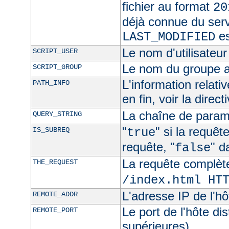
fichier au format
20
déjà connue du ser
es
LAST_MODIFIED
Le nom d'utilisateur 
SCRIPT_USER
Le nom du groupe au
SCRIPT_GROUP
L'information relat
PATH_INFO
en fin, voir la direct
La chaîne de param
QUERY_STRING
"
" si la requê
IS_SUBREQ
true
requête, "
" d
false
La requête complèt
THE_REQUEST
/index.html HT
L'adresse IP de l'hô
REMOTE_ADDR
Le port de l'hôte di
REMOTE_PORT
supérieures)