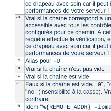
ce drapeau avec soin car il peut 
performances de votre serveur !
Vrai si la chaîne correspond a u
-U
accessible avec tous les contrôl
configurés pour ce chemin. A cet
requête effectue la vérification, e
ce drapeau avec soin car il peut 
performances de votre serveur !
Alias pour
-A
-U
Vrai si la chaîne n'est pas vide
-n
Vrai si la chaîne est vide
-z
Faux si la chaîne est vide, "
", "
-T
0
"
" (insensibilité à la casse). V
no
contraire.
Idem "
-R
%{REMOTE_ADDR} -ipm