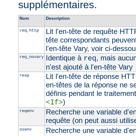
supplémentaires.
Nom
Description
Lit l'en-tête de requête HTT
,
req
http
tête correspondants peuvent
l'en-tête Vary, voir ci-desso
Identique à
, mais aucu
req_novary
req
n'est ajouté à l'en-tête Vary
Lit l'en-tête de réponse HTT
resp
en-têtes de la réponse ne s
définis pendant le traitement
)
<If>
Recherche une variable d'e
reqenv
requête (on peut aussi utilis
Recherche une variable d'e
osenv