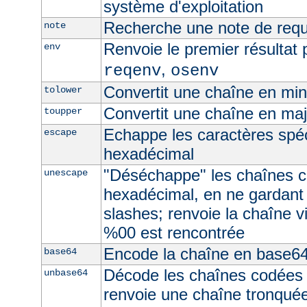
système d'exploitation
Recherche une note de req
note
Renvoie le premier résultat 
env
,
reqenv
osenv
Convertit une chaîne en mi
tolower
Convertit une chaîne en ma
toupper
Echappe les caractères spé
escape
hexadécimal
"Déséchappe" les chaînes 
unescape
hexadécimal, en ne gardant
slashes; renvoie la chaîne v
%00 est rencontrée
Encode la chaîne en base6
base64
Décode les chaînes codées
unbase64
renvoie une chaîne tronquée 