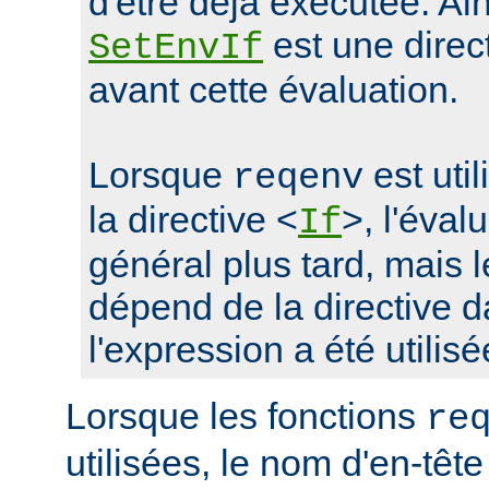
d'être déjà exécutée. Ain
est une direc
SetEnvIf
avant cette évaluation.
Lorsque
est uti
reqenv
la directive <
>, l'éval
If
général plus tard, mais
dépend de la directive d
l'expression a été utilisé
Lorsque les fonctions
re
utilisées, le nom d'en-tête