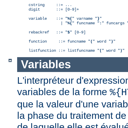
cstring     ::= ...

digit       ::= [0-9]+

variable    ::= "
%{
" varname "
}
"

              | "
%{
" funcname "
:
" funcargs 
rebackref   ::= "
$
" [0-9]

function     ::= funcname "
(
" word "
)
"

listfunction ::= listfuncname "
(
" word "
)
"
Variables
L'interpréteur d'expressio
variables de la forme
%{H
que la valeur d'une varia
la phase du traitement de
de laquelle elle est éval