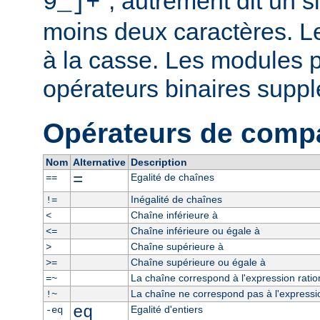
", autrement dit un 
9_]+
moins deux caractères. L
à la casse. Les modules p
opérateurs binaires supp
Opérateurs de comp
Nom
Alternative
Description
=
Egalité de chaînes
==
Inégalité de chaînes
!=
Chaîne inférieure à
<
Chaîne inférieure ou égale à
<=
Chaîne supérieure à
>
Chaîne supérieure ou égale à
>=
La chaîne correspond à l'expression ratio
=~
La chaîne ne correspond pas à l'expressio
!~
eq
Egalité d'entiers
-eq