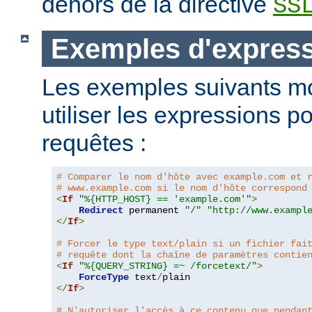
dehors de la directive
SS
Exemples d'expres
Les exemples suivants m
utiliser les expressions p
requêtes :
# Comparer le nom d'hôte avec example.com et 
# www.example.com si le nom d'hôte correspond
<
If
"%{HTTP_HOST} == 'example.com'"
>
Redirect
 permanent 
"/"
"http://www.exampl
</
If
>
# Forcer le type text/plain si un fichier fai
# requête dont la chaîne de paramètres contie
<
If
"%{QUERY_STRING} =~ /forcetext/"
>
ForceType
 text
/
</
If
>
# N'autoriser l'accès à ce contenu que pendan